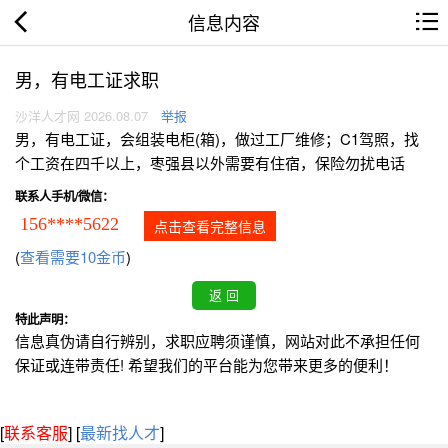
信息内容
男，有电工证求职
沙洋人才网 2026.08.07
举报
男，有电工证，会组装电柜(箱)，做过工厂维修；C1驾照，找
个工资在四千以上，枣强县以外需要有住宿，保险勿扰电话
联系人手机/微信：
156****5622
点击查看完整信息
(
查看需要10金币
)
特此声明：
信息真伪请自行辨别，求职应聘须谨慎，网站对此不承担任何
保证或连带责任! 希望我们的平台能为您带来更多的便利！
[
联系客服
]
[
最新找人才
]