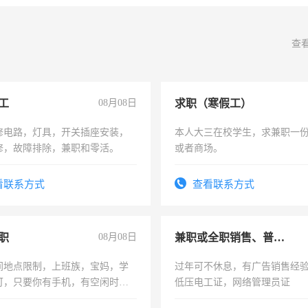
查
工
08月08日
求职（寒假工）
修电路，灯具，开关插座安装，
本人大三在校学生，求兼职一
修，故障排除，兼职和零活。
或者商场。
看联系方式
查看联系方式
职
08月08日
兼职或全职销售、普工、维修
间地点限制，上班族，宝妈，学
过年可不休息，有广告销售经
可，只要你有手机，有空闲时
低压电工证，网络管理员证
单一结，一天二三十不成问题，