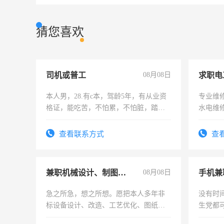
猜您喜欢
司机或普工
08月08日
求职电
本人男，28.有c本，驾龄5年，有从业资
专业维
格证，能吃苦，不怕累，不怕脏，踏
水电维
实，需求稳定工作一份，保险不干
查看联系方式
查
兼职机械设计、制图、设备改造
08月08日
手机兼
急之所急，想之所想。愿把本人多年非
没有时
标设备设计、改造、工艺优化、图纸制
生党都
作和分解的经验与您分享。 真诚合作，
间，一