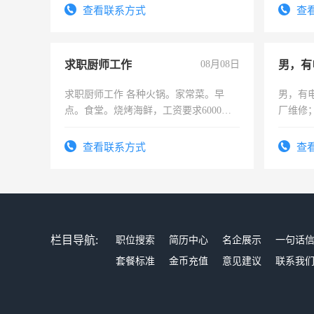
结识有识之士，共享未来。
勤快的
查看联系方式
查
求职厨师工作
08月08日
男，有
求职厨师工作 各种火锅。家常菜。早
男，有
点。食堂。烧烤海鲜，工资要求6000以
厂维修
上
上，枣
电话
查看联系方式
查
栏目导航:
职位搜索
简历中心
名企展示
一句话
套餐标准
金币充值
意见建议
联系我