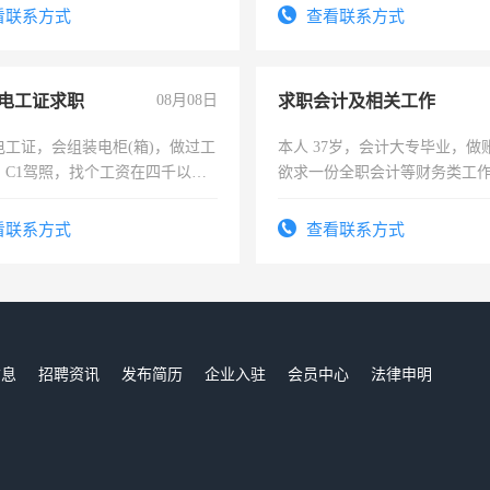
四五十，每天挣零花钱没问题！
看联系方式
查看联系方式
电工证求职
08月08日
求职会计及相关工作
电工证，会组装电柜(箱)，做过工
本人 37岁，会计大专毕业，做
；C1驾照，找个工资在四千以
欲求一份全职会计等财务类工
强县以外需要有住宿，保险勿扰
计证
看联系方式
查看联系方式
信息
招聘资讯
发布简历
企业入驻
会员中心
法律申明
们