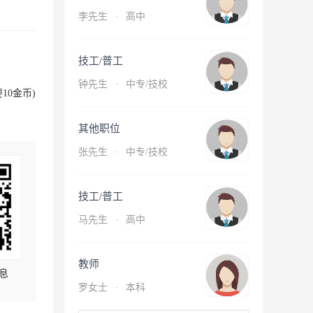
李先生
·
高中
技工/普工
钟先生
·
中专/技校
10金币)
其他职位
张先生
·
中专/技校
技工/普工
马先生
·
高中
教师
息
罗女士
·
本科