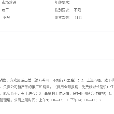
：
市场营销
年龄要求：
：
若干
性别要求：
不限
：
不限
浏览次数：
1111
热爱销售，喜欢旅游出差（读万卷书，不如行万里路）；2、上进心强，敢于
；2、负责公司新产品的推广和销售。（费用全额报销，免费旅游长见识）
劳，踏实肯干、有上进心；3。高度的工作热情，良好的团队合作精神；4
。公司上班时间：上午9：00—12：00 下午14：00—17：30