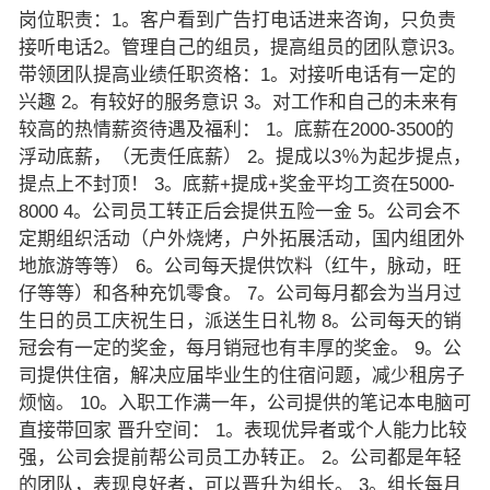
岗位职责：1。客户看到广告打电话进来咨询，只负责
接听电话2。管理自己的组员，提高组员的团队意识3。
带领团队提高业绩任职资格：1。对接听电话有一定的
兴趣 2。有较好的服务意识 3。对工作和自己的未来有
较高的热情薪资待遇及福利： 1。底薪在2000-3500的
浮动底薪，（无责任底薪） 2。提成以3％为起步提点，
提点上不封顶！ 3。底薪+提成+奖金平均工资在5000-
8000 4。公司员工转正后会提供五险一金 5。公司会不
定期组织活动（户外烧烤，户外拓展活动，国内组团外
地旅游等等） 6。公司每天提供饮料（红牛，脉动，旺
仔等等）和各种充饥零食。 7。公司每月都会为当月过
生日的员工庆祝生日，派送生日礼物 8。公司每天的销
冠会有一定的奖金，每月销冠也有丰厚的奖金。 9。公
司提供住宿，解决应届毕业生的住宿问题，减少租房子
烦恼。 10。入职工作满一年，公司提供的笔记本电脑可
直接带回家 晋升空间： 1。表现优异者或个人能力比较
强，公司会提前帮公司员工办转正。 2。公司都是年轻
的团队，表现良好者，可以晋升为组长。 3。组长每月